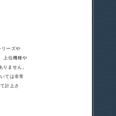
シリーズや
円、上位機種や
くありません。
おいては非常
して計上さ