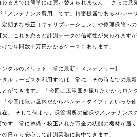
終わるまでは簡単には買い替えられません。 さらに見
が
「メンテナンス費用」
です。精密機器である3Dレー
、定期的な校正（キャリブレーション）や修理保険へ
可欠。これを怠ると計測データの信頼性が失われます
だけで年間数十万円かかるケースもあります。
レンタルのメリット：常に最新・メンテフリー】
ンタルサービスを利用すれば、常に
「その時点での最
ことができます。 「今回は広範囲を撮りたいからロン
」「今回は狭い屋内だからハンディタイプ」といった
自在。 そして何より、保管場所の確保やメンテナンス
要です。常に整備・校正された万全の状態の機材が届
その日から安心して計測業務に集中できます。