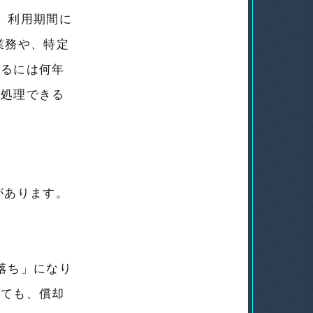
、利用期間に
業務や、特定
するには何年
て処理できる
があります。
落ち」になり
っても、償却