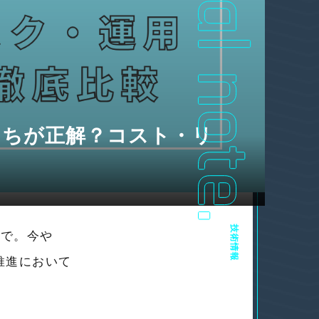
っちが正解？コスト・リ
技術情報
まで。今や
M推進において