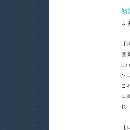
初
ま
【
産
L
ソ
こ
に
れ
【