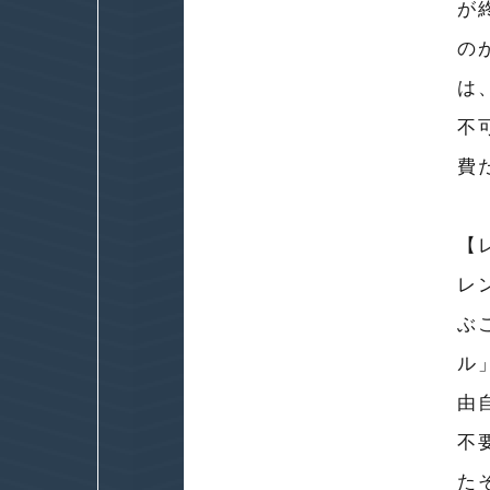
が
の
は
不
費
【
レ
ぶ
ル
由
不
た