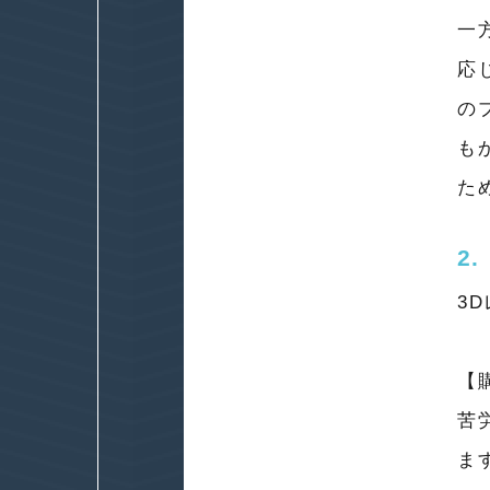
一
応
の
も
た
2
3
【
苦
ま