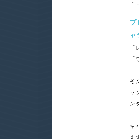
ト
プ
ャ
「
「
そ
ッ
ン
キ
ま