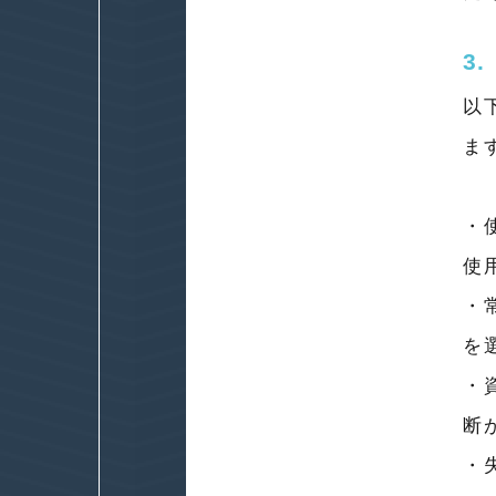
3
以
ま
・
使
・
を
・
断
・