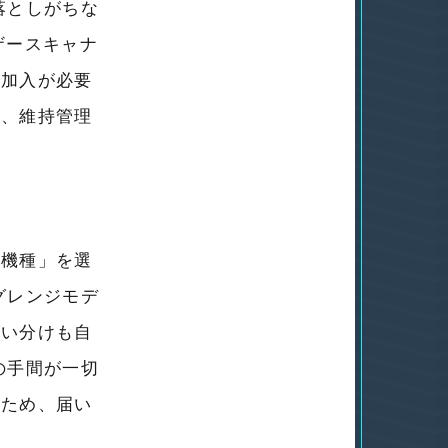
落としがちな
ザースキャナ
の加入が必要
が、維持管理
新機種」
を選
グレンジモデ
使い分けも自
の手間が一切
くため、届い