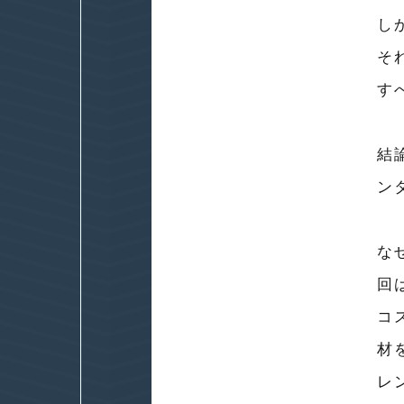
し
そ
す
結
ン
な
回
コ
材
レ