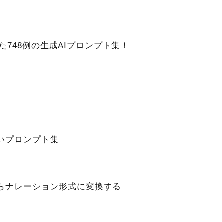
した748例の生成AIプロンプト集！
た
したいプロンプト集
話形式からナレーション形式に変換する