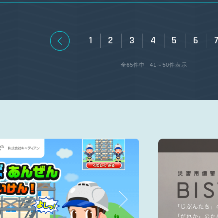
1
2
3
4
5
6
全65件中
41～50件表示