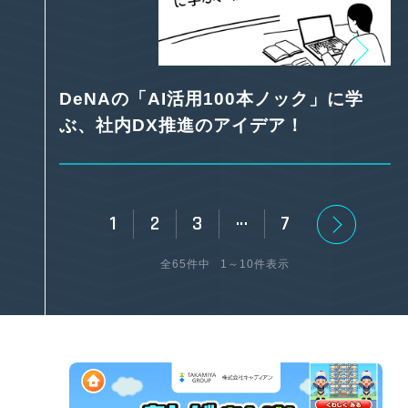
DeNAの「AI活用100本ノック」に学
ぶ、社内DX推進のアイデア！
…
1
2
3
7
全65件中
1～10件表示