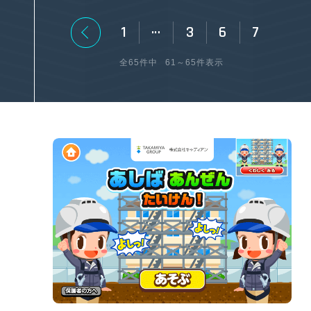
…
1
3
6
7
全65件中
61～65件表示