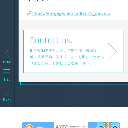
https://en-gage.net/cadian21_saiyo1/
Contact us.
BIM/CIMモデリング、空間計測、機械設
備・電気設備に関すること・
お困りごとがあ
Prev
りましたら、お気軽にご連絡下さい。
List
Next