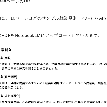
WebページのURL
前に、10ページほどのサンプル就業規則（PDF）をAI
のPDFをNotebookLMにアップロードしていきます。