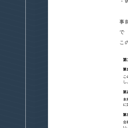
・
事
で
こ