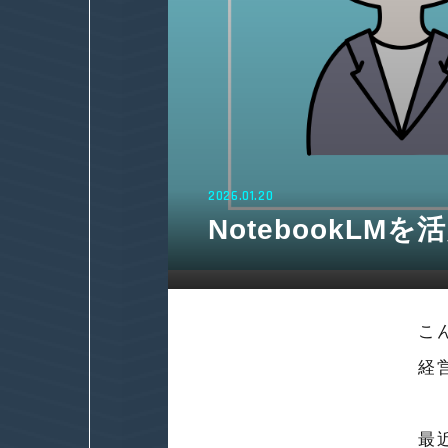
2026.01.20
NotebookL
こ
経
最