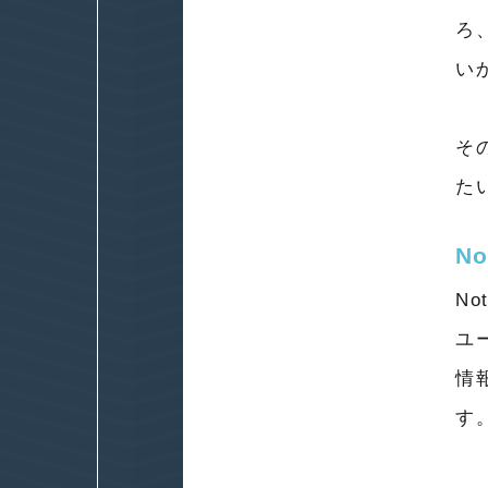
ろ
い
そ
た
N
No
ユ
情
す