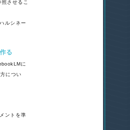
参照させるこ
めハルシネー
。
を作る
ookLMに
り方につい
ュメントを準