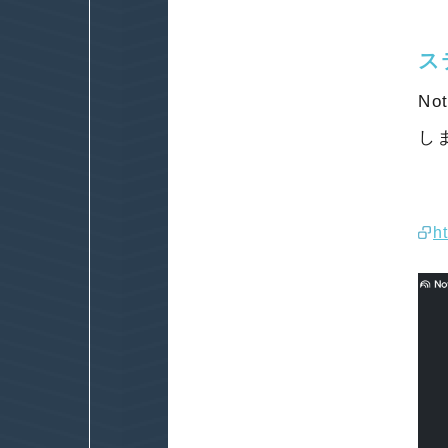
ス
N
し
h