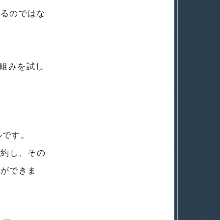
いるのではな
仕組みを試し
ールです。
要約し、その
とができま