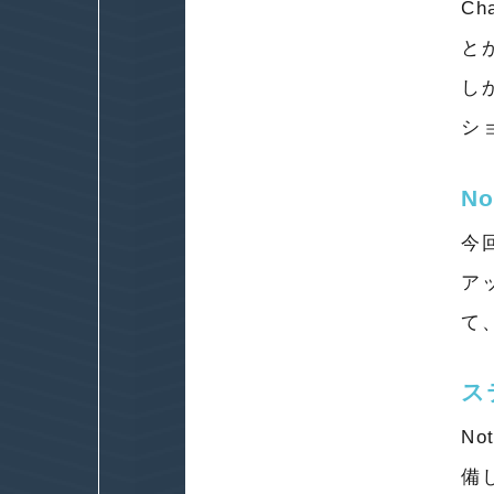
C
と
し
シ
N
今
ア
て
ス
N
備